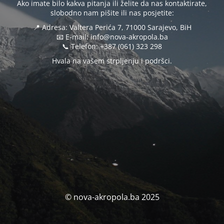
Ako imate bilo kakva pitanja ili želite da nas kontaktirate,
slobodno nam pišite ili nas posjetite:
📍 Adresa: Valtera Perića 7, 71000 Sarajevo, BiH
📧 E-mail: info@nova-akropola.ba
📞 Telefon: +387 (061) 323 298
Hvala na vašem strpljenju i podršci.
© nova-akropola.ba 2025