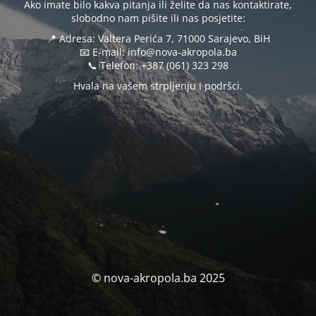
Ako imate bilo kakva pitanja ili želite da nas kontaktirate,
slobodno nam pišite ili nas posjetite:
📍 Adresa: Valtera Perića 7, 71000 Sarajevo, BiH
📧 E-mail: info@nova-akropola.ba
📞 Telefon: +387 (061) 323 298
Hvala na vašem strpljenju i podršci.
© nova-akropola.ba 2025