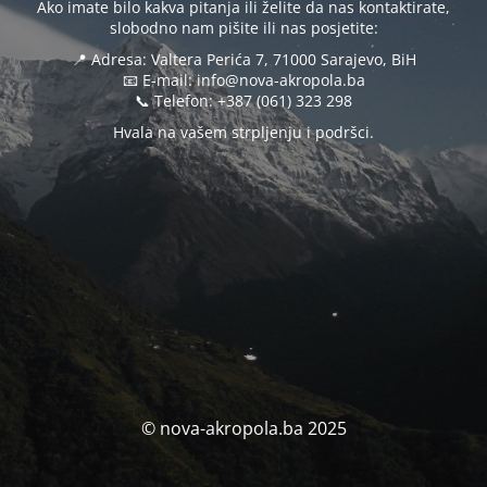
Ako imate bilo kakva pitanja ili želite da nas kontaktirate,
slobodno nam pišite ili nas posjetite:
📍 Adresa: Valtera Perića 7, 71000 Sarajevo, BiH
📧 E-mail: info@nova-akropola.ba
📞 Telefon: +387 (061) 323 298
Hvala na vašem strpljenju i podršci.
© nova-akropola.ba 2025